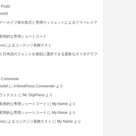
 Posts
orld!
アーカイブ表示形式と専用ウィジェットによるフリーレイア
実用的な専用ショートコード
Pressによるコンテンツ装飾テスト
と日本語のフォントを個別に選択できる柔軟なタイポグラフ
t Comments
orld!
に
A WordPress Commenter
より
ウトテスト
に
Mr. DigiPress
より
実用的な専用ショートコード
に
My Name
より
実用的な専用ショートコード
に
My Name
より
Pressによるコンテンツ装飾テスト
に
My Name
より