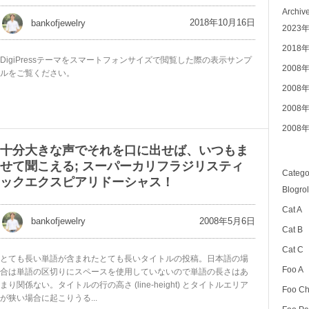
Archiv
2018年10月16日
bankofjewelry
2023
2018
DigiPressテーマをスマートフォンサイズで閲覧した際の表示サンプ
2008
ルをご覧ください。
2008
2008
2008
十分大きな声でそれを口に出せば、いつもま
せて聞こえる; スーパーカリフラジリスティ
Catego
ックエクスピアリドーシャス！
Blogrol
Cat A
2008年5月6日
bankofjewelry
Cat B
Cat C
とても長い単語が含まれたとても長いタイトルの投稿。日本語の場
Foo A
合は単語の区切りにスペースを使用していないので単語の長さはあ
まり関係ない。タイトルの行の高さ (line-height) とタイトルエリア
Foo Ch
が狭い場合に起こりうる...