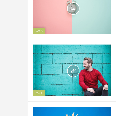
2
Cat A
Cat A