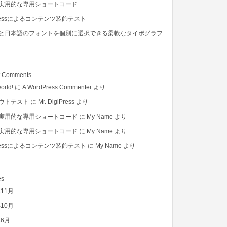
実用的な専用ショートコード
Pressによるコンテンツ装飾テスト
と日本語のフォントを個別に選択できる柔軟なタイポグラフ
t Comments
orld!
に
A WordPress Commenter
より
ウトテスト
に
Mr. DigiPress
より
実用的な専用ショートコード
に
My Name
より
実用的な専用ショートコード
に
My Name
より
Pressによるコンテンツ装飾テスト
に
My Name
より
es
年11月
年10月
年6月