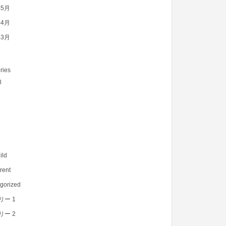
年5月
年4月
年3月
ries
l
ild
rent
gorized
リー 1
リー 2