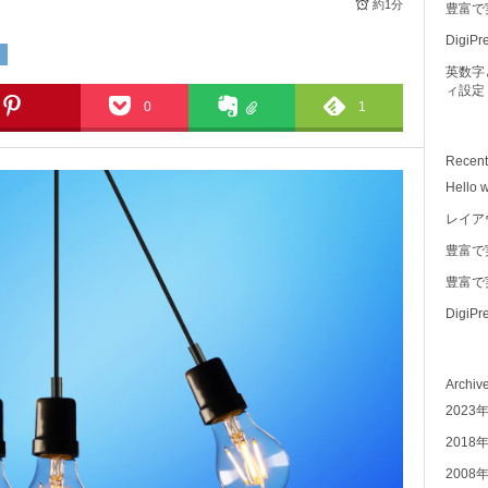
約1分
豊富で
Digi
ー
英数字
ィ設定
0
1
Recen
Hello w
レイア
豊富で
豊富で
Digi
Archiv
2023
2018
2008