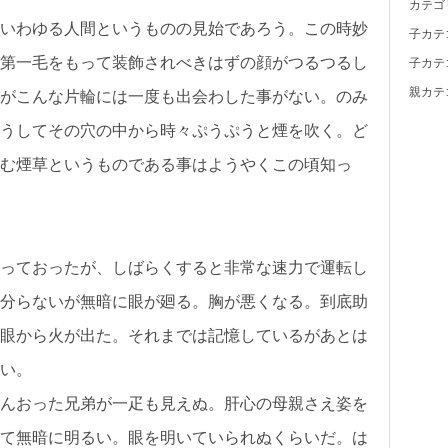
カテゴ
いわゆる人間というものの見始であろう。この時妙
子カテ
第一毛をもって装飾されべきはずの顔がつるつるし
子カテ
親カテ
がこんな片輪には一度も出会わした事がない。のみ
うしてその穴の中から時々ぷうぷうと煙を吹く。ど
む煙草というものである事はようやくこの頃知っ
っておったが、しばらくすると非常な速力で運転し
分らないが無暗に眼が廻る。胸が悪くなる。到底助
眼から火が出た。それまでは記憶しているがあとは
い。
んおった兄弟が一疋も見えぬ。肝心の母親さえ姿を
て無暗に明るい。眼を明いていられぬくらいだ。は