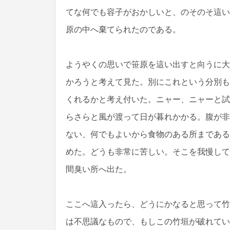
てな何でも容子がおかしいと、のそのそ這い
原の中へ棄てられたのである。
ようやくの思いで笹原を這い出すと向うに大
かろうと考えて見た。別にこれという分別も
くれるかと考え付いた。ニャー、ニャーと試
らさらと風が渡って日が暮れかかる。腹が非
ない、何でもよいから食物のある所まである
めた。どうも非常に苦しい。そこを我慢して
間臭い所へ出た。
ここへ這入ったら、どうにかなると思って竹
は不思議なもので、もしこの竹垣が破れてい