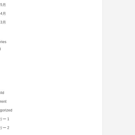
年5月
年4月
年3月
ries
l
ild
rent
gorized
リー 1
リー 2