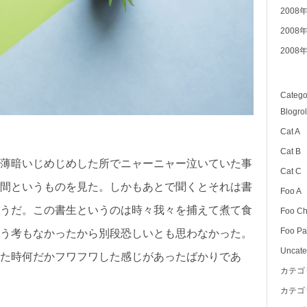
2008
2008
2008
Catego
Blogrol
Cat A
Cat B
薄暗いじめじめした所でニャーニャー泣いていた事
Cat C
間というものを見た。しかもあとで聞くとそれは書
Foo A
うだ。この書生というのは時々我々を捕えて煮て食
Foo Ch
Foo Pa
う考もなかったから別段恐しいとも思わなかった。
Uncate
た時何だかフワフワした感じがあったばかりであ
カテゴ
カテゴ