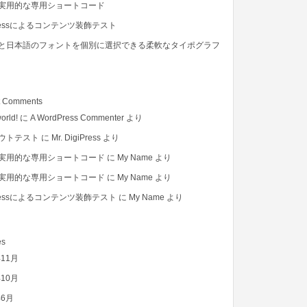
実用的な専用ショートコード
Pressによるコンテンツ装飾テスト
と日本語のフォントを個別に選択できる柔軟なタイポグラフ
t Comments
orld!
に
A WordPress Commenter
より
ウトテスト
に
Mr. DigiPress
より
実用的な専用ショートコード
に
My Name
より
実用的な専用ショートコード
に
My Name
より
Pressによるコンテンツ装飾テスト
に
My Name
より
es
年11月
年10月
年6月