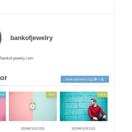
bankofjewelry
//bankof-jewelry.com
tor
bankofjewelryの記事一覧
roll
Cat A
Cat A
2018年10月22日
2018年10月21日