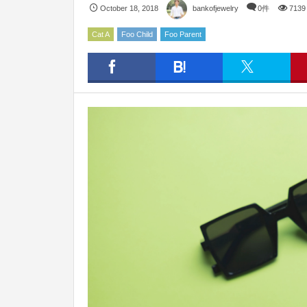
October
18
,
2018
bankofjewelry
0件
7139
Cat A
Foo Child
Foo Parent