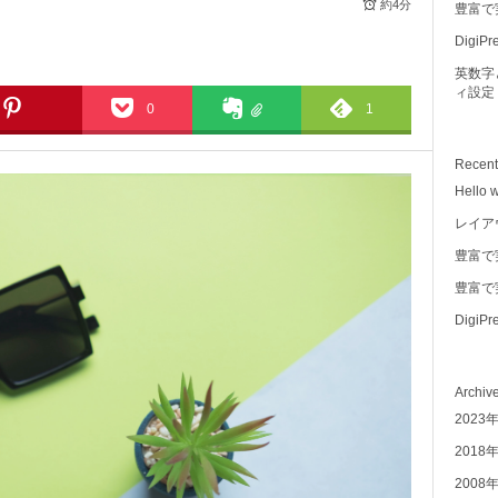
約4分
豊富で
Digi
英数字
ィ設定
0
1
Recen
Hello w
レイア
豊富で
豊富で
Digi
Archiv
2023
2018
2008