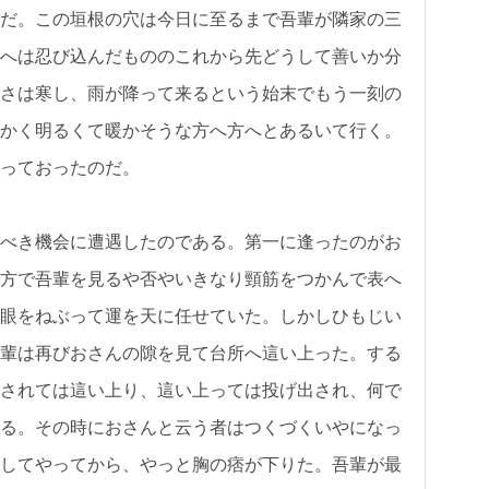
だ。この垣根の穴は今日に至るまで吾輩が隣家の三
へは忍び込んだもののこれから先どうして善いか分
さは寒し、雨が降って来るという始末でもう一刻の
かく明るくて暖かそうな方へ方へとあるいて行く。
っておったのだ。
べき機会に遭遇したのである。第一に逢ったのがお
方で吾輩を見るや否やいきなり頸筋をつかんで表へ
眼をねぶって運を天に任せていた。しかしひもじい
輩は再びおさんの隙を見て台所へ這い上った。する
されては這い上り、這い上っては投げ出され、何で
る。その時におさんと云う者はつくづくいやになっ
してやってから、やっと胸の痞が下りた。吾輩が最