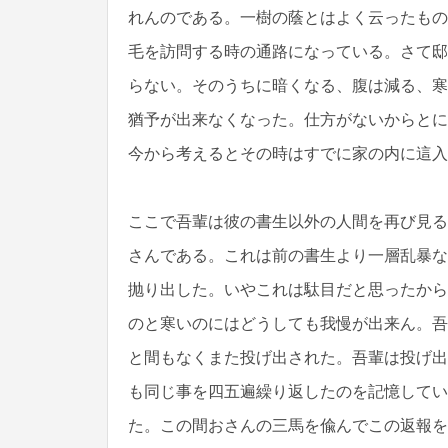
れんのである。一樹の蔭とはよく云ったもの
毛を訪問する時の通路になっている。さて邸
らない。そのうちに暗くなる、腹は減る、寒
猶予が出来なくなった。仕方がないからとに
今から考えるとその時はすでに家の内に這入
ここで吾輩は彼の書生以外の人間を再び見る
さんである。これは前の書生より一層乱暴な
抛り出した。いやこれは駄目だと思ったから
のと寒いのにはどうしても我慢が出来ん。吾
と間もなくまた投げ出された。吾輩は投げ出
も同じ事を四五遍繰り返したのを記憶してい
た。この間おさんの三馬を偸んでこの返報を