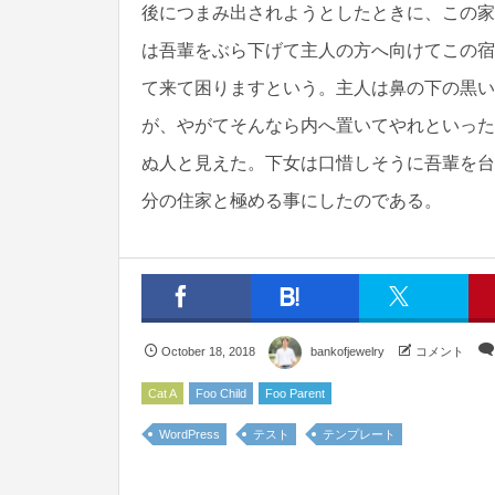
後につまみ出されようとしたときに、この家
は吾輩をぶら下げて主人の方へ向けてこの宿
て来て困りますという。主人は鼻の下の黒い
が、やがてそんなら内へ置いてやれといった
ぬ人と見えた。下女は口惜しそうに吾輩を台
分の住家と極める事にしたのである。
October
18
,
2018
bankofjewelry
コメント
Cat A
Foo Child
Foo Parent
WordPress
テスト
テンプレート